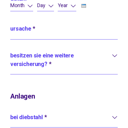
month
Month
day
Day
year
Year
ursache
*
besitzen sie eine weitere
versicherung?
*
Anlagen
bei diebstahl
*